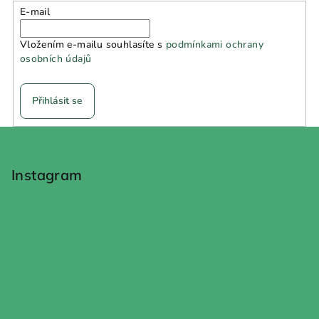
E-mail
Vložením e-mailu souhlasíte s
podmínkami ochrany
osobních údajů
Přihlásit se
Z
á
p
Instagram
a
t
í