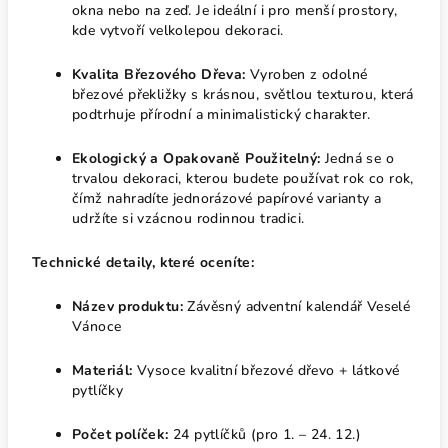
okna nebo na zeď. Je ideální i pro menší prostory,
kde vytvoří velkolepou dekoraci.
Kvalita Březového Dřeva:
Vyroben z odolné
březové překližky s krásnou, světlou texturou, která
podtrhuje přírodní a minimalistický charakter.
Ekologický a Opakovaně Použitelný:
Jedná se o
trvalou dekoraci, kterou budete používat rok co rok,
čímž nahradíte jednorázové papírové varianty a
udržíte si vzácnou rodinnou tradici.
Technické detaily, které oceníte:
Název produktu:
Závěsný adventní kalendář Veselé
Vánoce
Materiál:
Vysoce kvalitní březové dřevo + látkové
pytlíčky
Počet políček:
24 pytlíčků (pro 1. – 24. 12.)