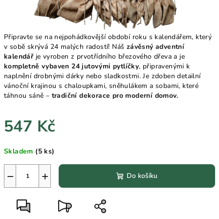
Připravte se na nejpohádkovější období roku s kalendářem, který
v sobě skrývá 24 malých radostí! Náš
závěsný adventní
kalendář
je vyroben z prvotřídního březového dřeva a je
kompletně vybaven 24 jutovými pytlíčky
, připravenými k
naplnění drobnými dárky nebo sladkostmi. Je zdoben detailní
vánoční krajinou s chaloupkami, sněhulákem a sobami, které
táhnou sáně –
tradiční dekorace pro moderní domov.
547 Kč
Měrná
Skladem
(5 ks)
cena:
−
+
Do košíku