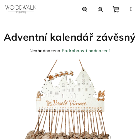
Přejít
na
obsah
Nákupn
Hledat
Přihlášení
Adventní kalendář závěsný
košík
Průměrné
Neohodnoceno
Podrobnosti hodnocení
hodnocení
produktu
je
0,0
z
5
hvězdiček.