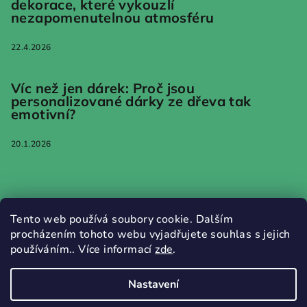
dekorace, které vykouzlí
nezapomenutelnou atmosféru
22.4.2026
Víc než jen dárek: Proč jsou
personalizované dárky ze dřeva tak
emotivní?
20.1.2026
Informace pro vás
Tento web používá soubory cookie. Dalším
procházením tohoto webu vyjadřujete souhlas s jejich
Jak nakupovat
používáním.. Více informací
zde
.
Obchodní podmínky
Podmínky ochrany osobních údajů
Nastavení