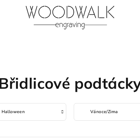
Břidlicové podtáck
Halloween
Vánoce/Zima