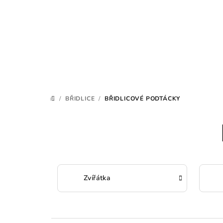
Přejít
na
obsah
/
BŘIDLICE
/
BŘIDLICOVÉ PODTÁCKY
DOMŮ
Zvířátka