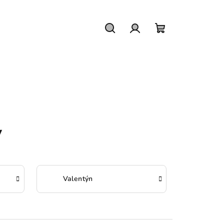
Hledat
Přihlášení
Nákupní
košík
y
Valentýn