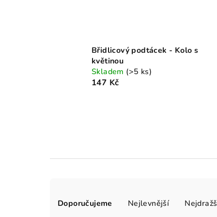
Břidlicový podtácek - Kolo s
květinou
Skladem
(>5 ks)
147 Kč
Ř
Doporučujeme
Nejlevnější
Nejdražš
a