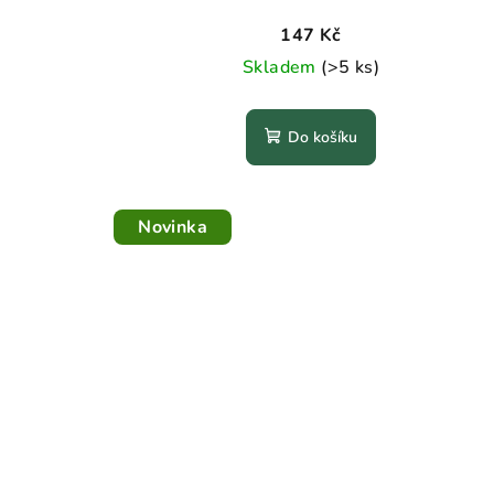
u
147 Kč
k
Skladem
(>5 ks)
t
Do košíku
ů
Novinka