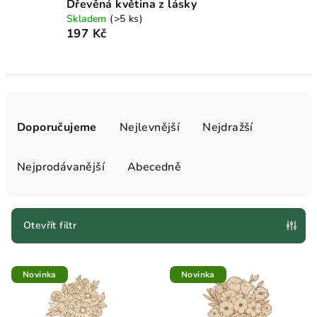
Dřevěná květina z lásky
Skladem
(>5 ks)
197 Kč
Ř
a
Doporučujeme
Nejlevnější
Nejdražší
z
e
Nejprodávanější
Abecedně
n
í
p
Otevřít filtr
r
V
o
Novinka
Novinka
ý
d
p
u