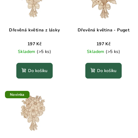
i
k
s
t
p
ů
r
Dřevěná květina z lásky
Dřevěná květina - Puget
o
197 Kč
197 Kč
d
Skladem
(>5 ks)
Skladem
(>5 ks)
u
k
t
Do košíku
Do košíku
ů
Novinka