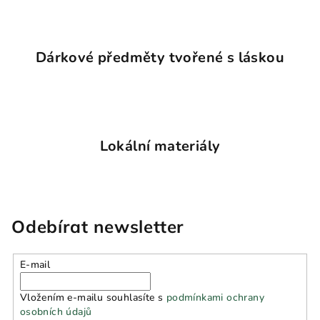
v
k
y
Dárkové předměty tvořené s láskou
v
ý
p
i
s
u
Lokální materiály
Odebírat newsletter
E-mail
Vložením e-mailu souhlasíte s
podmínkami ochrany
osobních údajů