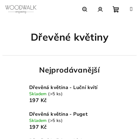
Přejít
na
obsah
Nákupn
Hledat
Přihlášení
Dřevěné květiny
košík
Nejprodávanější
Dřevěná květina - Luční kvítí
Skladem
(>5 ks)
197 Kč
Dřevěná květina - Puget
Skladem
(>5 ks)
197 Kč