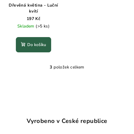
Dřevěná květina - Luční
kvítí
197 Kč
Skladem
(>5 ks)
Do košíku
3
položek celkem
O
v
l
á
d
a
c
í
Vyrobeno v České republice
p
r