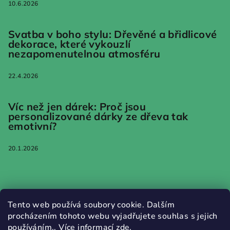
10.6.2026
Svatba v boho stylu: Dřevěné a břidlicové
dekorace, které vykouzlí
nezapomenutelnou atmosféru
22.4.2026
Víc než jen dárek: Proč jsou
personalizované dárky ze dřeva tak
emotivní?
20.1.2026
Informace pro vás
Tento web používá soubory cookie. Dalším
procházením tohoto webu vyjadřujete souhlas s jejich
Jak nakupovat
používáním.. Více informací
zde
.