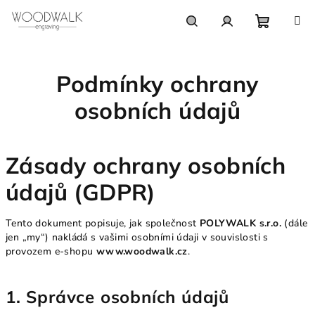
Přejít
na
obsah
Nákupn
Hledat
Přihlášení
Podmínky ochrany
košík
osobních údajů
Zásady ochrany osobních
údajů (GDPR)
Tento dokument popisuje, jak společnost
POLYWALK s.r.o.
(dále
jen „my“) nakládá s vašimi osobními údaji v souvislosti s
provozem e-shopu
www.woodwalk.cz
.
1. Správce osobních údajů