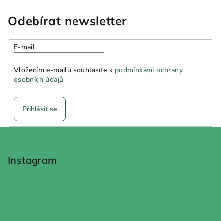
Odebírat newsletter
E-mail
Vložením e-mailu souhlasíte s
podmínkami ochrany
osobních údajů
Přihlásit se
Z
á
p
Instagram
a
t
í