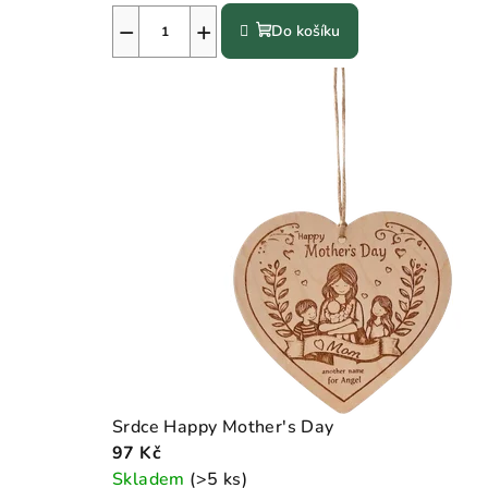
−
+
Do košíku
Srdce Happy Mother's Day
97 Kč
Skladem
(>5 ks)