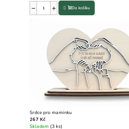
−
+
Do košíku
b
c
h
o
d
ě
Srdce pro maminku
267 Kč
Skladem
(3 ks)