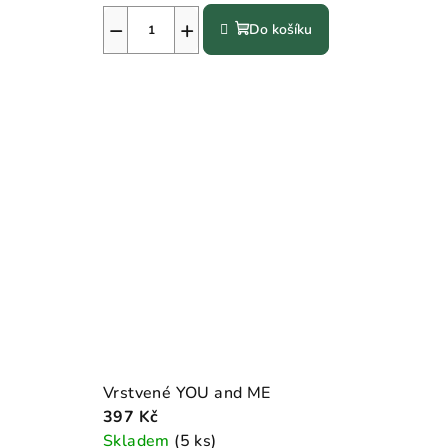
−
+
Do košíku
Vrstvené YOU and ME
397 Kč
Skladem
(5 ks)