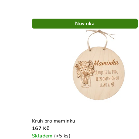
e
Novinka
Novinka
Novinka
Novinka
Novinka
v
n
a
š
e
m
Kruh pro maminku
167 Kč
o
Skladem
(>5 ks)