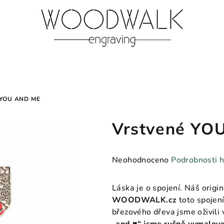
YOU AND ME
Vrstvené YO
Průměrné
Neohodnoceno
Podrobnosti 
hodnocení
produktu
Láska je o spojení. Náš origi
je
WOODWALK.cz
toto spojení
0,0
březového dřeva jsme oživili
z