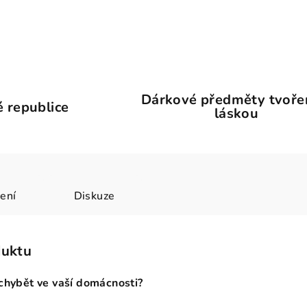
Dárkové předměty tvoře
 republice
láskou
ení
Diskuze
duktu
 chybět ve vaší domácnosti?