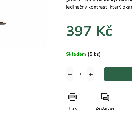
„and ♥“ jsme ručně vymalova
5
jedinečný kontrast, který oka
hvězdiček.
397 Kč
Měrná
cena:
Skladem
(5 ks)
−
+
Tisk
Zeptat se