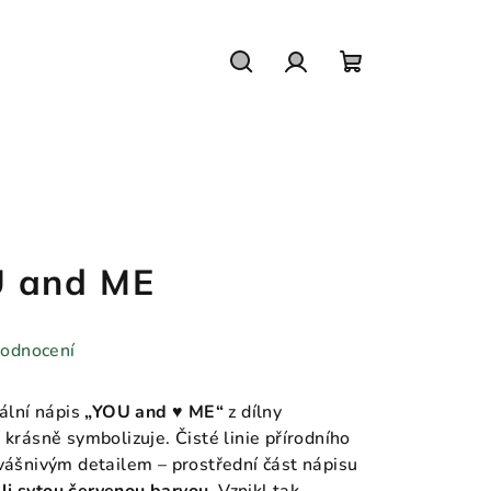
Hledat
Přihlášení
Nákupní
košík
U and ME
hodnocení
nální nápis
„YOU and ♥ ME“
z dílny
 krásně symbolizuje. Čisté linie přírodního
 vášnivým detailem – prostřední část nápisu