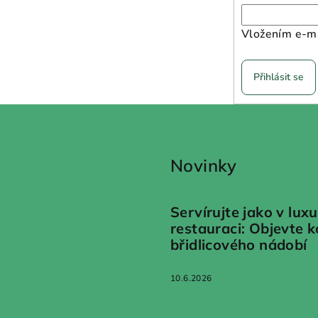
Vložením e-ma
Přihlásit se
Novinky
Servírujte jako v luxu
restauraci: Objevte 
břidlicového nádobí
10.6.2026