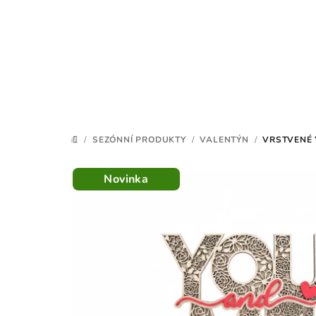
Přejít
na
obsah
/
SEZÓNNÍ PRODUKTY
/
VALENTÝN
/
VRSTVENÉ 
DOMŮ
Novinka