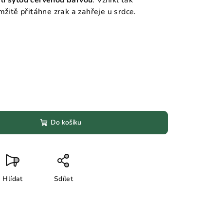
li sytou červenou barvou
. Vznikl tak
mžitě přitáhne zrak a zahřeje u srdce.
Do košíku
Hlídat
Sdílet