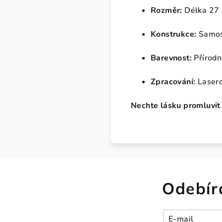
Rozměr:
Délka 27 
Konstrukce:
Samost
Barevnost:
Přírodn
Zpracování:
Laserov
Nechte lásku promluvit
Odebír
E-mail