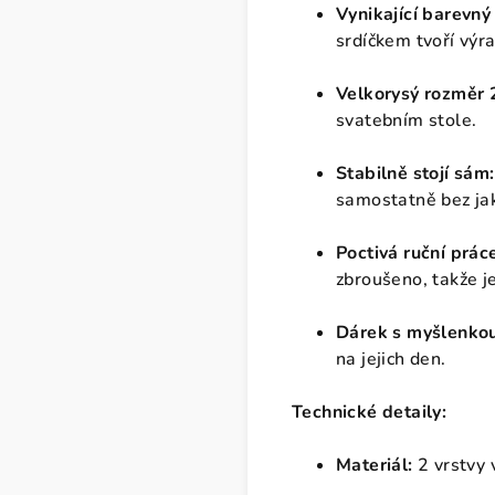
Vynikající barevný
srdíčkem tvoří výra
Velkorysý rozměr 
svatebním stole.
Stabilně stojí sám:
samostatně bez jaké
Poctivá ruční prác
zbroušeno, takže j
Dárek s myšlenkou
na jejich den.
Technické detaily:
Materiál:
2 vrstvy 