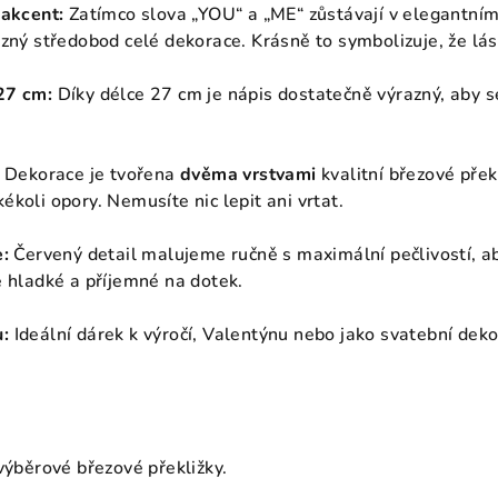
 akcent:
Zatímco slova „YOU“ a „ME“ zůstávají v elegantním
zný středobod celé dekorace. Krásně to symbolizuje, že lásk
27 cm:
Díky délce 27 cm je nápis dostatečně výrazný, aby 
Dekorace je tvořena
dvěma vrstvami
kvalitní březové překl
koli opory. Nemusíte nic lepit ani vrtat.
e:
Červený detail malujeme ručně s maximální pečlivostí, ab
e hladké a příjemné na dotek.
:
Ideální dárek k výročí, Valentýnu nebo jako svatební de
výběrové březové překližky.