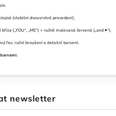
cm.
ojná (stabilní dvouvrstvé provedení).
í bříza („YOU“, „ME“) + ručně malovaná červená („and ♥“).
ý řez, ruční broušení a detailní barvení.
 barvami.
at newsletter