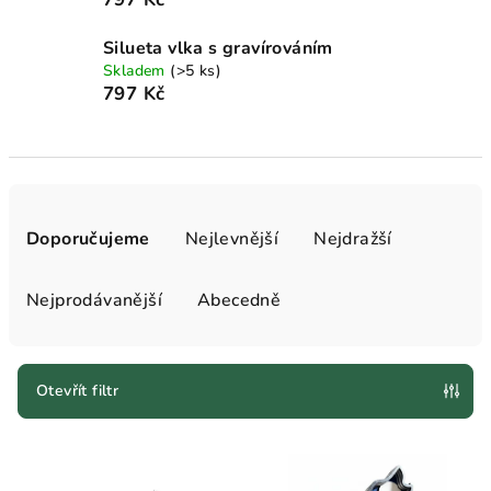
Silueta vlka s gravírováním
Skladem
(>5 ks)
797 Kč
Ř
a
Doporučujeme
Nejlevnější
Nejdražší
z
e
Nejprodávanější
Abecedně
n
í
p
Otevřít filtr
r
V
o
ý
d