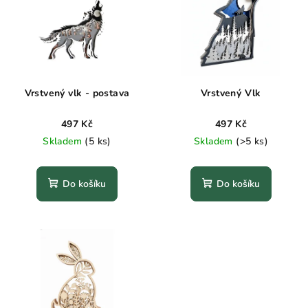
p
u
i
k
s
t
p
ů
r
Vrstvený vlk - postava
Vrstvený Vlk
o
497 Kč
497 Kč
d
Skladem
(5 ks)
Skladem
(>5 ks)
u
k
t
Do košíku
Do košíku
ů