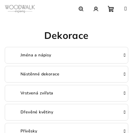
Přejít
na
obsah
Nákupn
Hledat
Přihlášení
Dekorace
košík
Jména a nápisy
Nástěnné dekorace
Vrstvená zvířata
Dřevěné květiny
Přívěsky