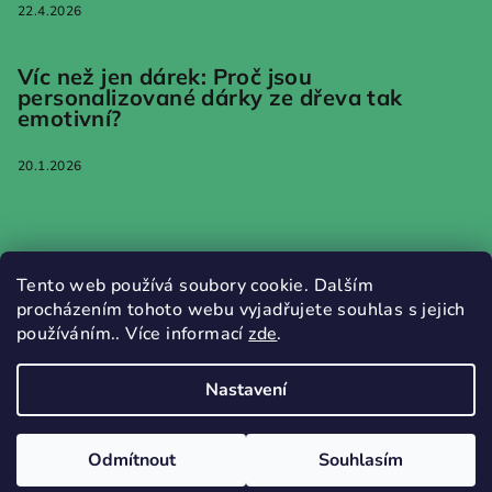
22.4.2026
Víc než jen dárek: Proč jsou
personalizované dárky ze dřeva tak
emotivní?
20.1.2026
Informace pro vás
Tento web používá soubory cookie. Dalším
procházením tohoto webu vyjadřujete souhlas s jejich
Jak nakupovat
používáním.. Více informací
zde
.
Obchodní podmínky
Podmínky ochrany osobních údajů
Nastavení
Copyright 2026
WOODWALK
. Všechna práva vyhrazena.
Odmítnout
Souhlasím
Vytvořil Shoptet