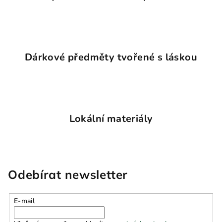
y
v
ý
p
Dárkové předměty tvořené s láskou
i
s
u
Lokální materiály
Odebírat newsletter
E-mail