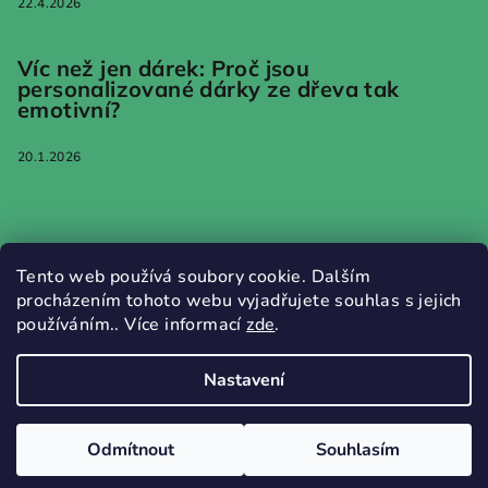
22.4.2026
Víc než jen dárek: Proč jsou
personalizované dárky ze dřeva tak
emotivní?
20.1.2026
Informace pro vás
Tento web používá soubory cookie. Dalším
procházením tohoto webu vyjadřujete souhlas s jejich
Jak nakupovat
používáním.. Více informací
zde
.
Obchodní podmínky
Podmínky ochrany osobních údajů
Nastavení
Copyright 2026
WOODWALK
. Všechna práva vyhrazena.
Odmítnout
Souhlasím
Vytvořil Shoptet