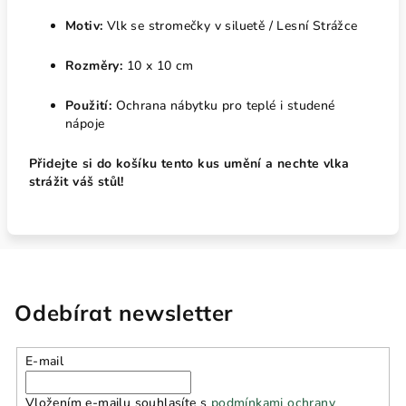
Motiv:
Vlk se stromečky v siluetě / Lesní Strážce
Rozměry:
10 x 10 cm
Použití:
Ochrana nábytku pro teplé i studené
nápoje
Přidejte si do košíku tento kus umění a nechte vlka
strážit váš stůl!
Odebírat newsletter
E-mail
Vložením e-mailu souhlasíte s
podmínkami ochrany