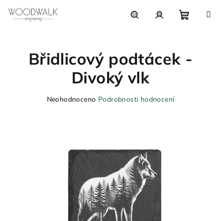
Přejít
na
obsah
Nákupn
Hledat
Přihlášení
Břidlicový podtácek -
košík
Divoký vlk
Průměrné
Neohodnoceno
Podrobnosti hodnocení
hodnocení
produktu
je
0,0
z
5
hvězdiček.