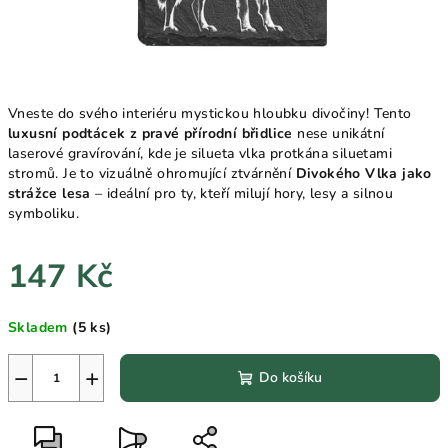
Vneste do svého interiéru mystickou hloubku divočiny! Tento
luxusní podtácek z pravé přírodní břidlice
nese unikátní
laserové gravírování, kde je silueta vlka protkána siluetami
stromů. Je to vizuálně ohromující ztvárnění
Divokého Vlka jako
strážce lesa
– ideální pro ty, kteří milují hory, lesy a silnou
symboliku.
147 Kč
Měrná
Skladem
(5 ks)
cena:
−
+
Do košíku