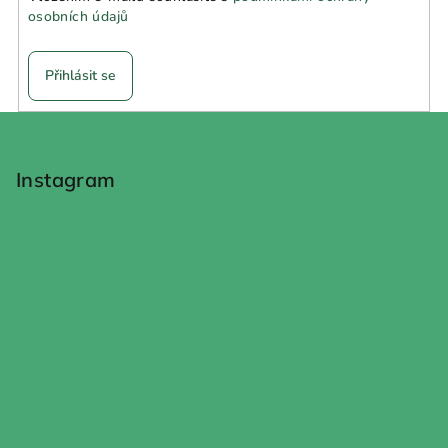
osobních údajů
Přihlásit se
Z
á
p
Instagram
a
t
í