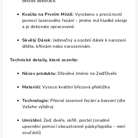
dětské dekorace.
Kvalita na Prvním Místě:
Vyrobeno s precizností
pomocí laserového řezání – jméno má hladké okraje
a je dokonale opracované.
Skvělý Dárek:
Jedinečný a osobní dárek k narození
dítěte, křtinám nebo narozeninám.
Technické detaily, které oceníte:
Název produktu:
Dřevěné Jméno na Zeď/Dveře
Materiál:
Vysoce kvalitní březová překližka
Technologie:
Přesné laserové řezání a barvení (dle
Vašeho výběru)
Umístění:
Zeď, dveře, skříň, postel (snadné
upevnění pomocí oboustranné pásky/lepidla – není
součástí)