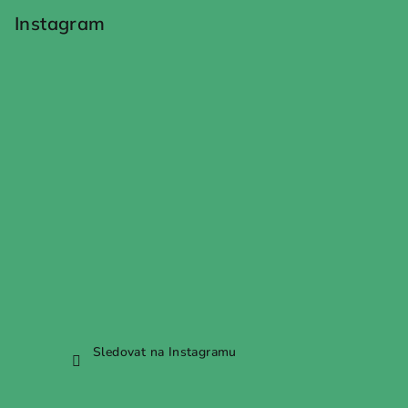
p
Instagram
a
t
í
Sledovat na Instagramu