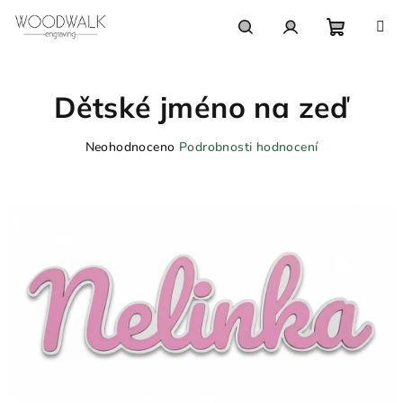
Přejít
na
obsah
Nákupn
Hledat
Přihlášení
Dětské jméno na zeď
košík
Průměrné
Neohodnoceno
Podrobnosti hodnocení
hodnocení
produktu
je
0,0
z
5
hvězdiček.