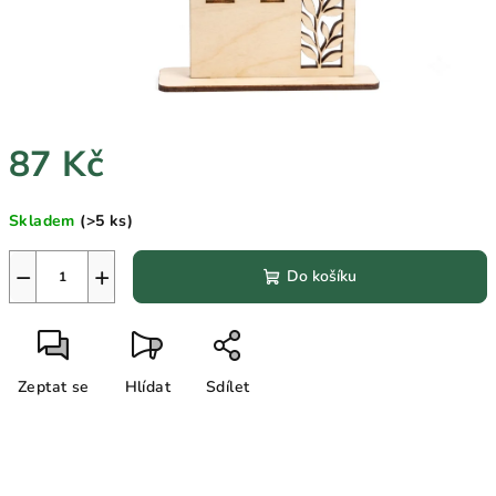
87 Kč
Měrná
Skladem
(>5 ks)
cena:
−
+
Do košíku
Zeptat se
Hlídat
Sdílet