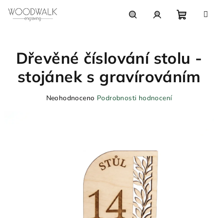
Přejít
na
obsah
Nákupn
Hledat
Přihlášení
Dřevěné číslování stolu -
košík
stojánek s gravírováním
Průměrné
Neohodnoceno
Podrobnosti hodnocení
hodnocení
produktu
je
0,0
z
5
hvězdiček.