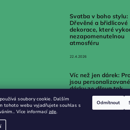
Svatba v boho stylu:
Dřevěné a břidlicové
dekorace, které vyko
nezapomenutelnou
atmosféru
22.4.2026
Víc než jen dárek: Pr
jsou personalizované
dárky ze dřeva tak
emotivní?
používá soubory cookie. Dalším
Odmítnout
m tohoto webu vyjadřujete souhlas s
20.1.2026
íváním.. Více informací
zde
.
í