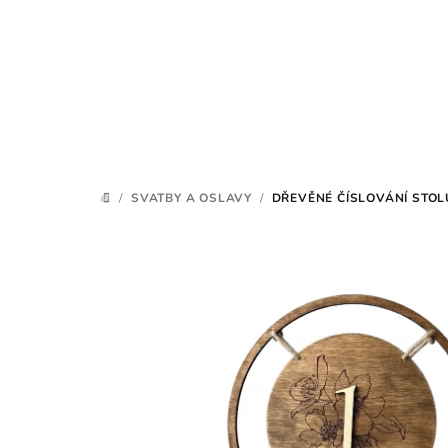
Přejít
na
obsah
/
SVATBY A OSLAVY
/
DŘEVĚNÉ ČÍSLOVÁNÍ STOL
DOMŮ