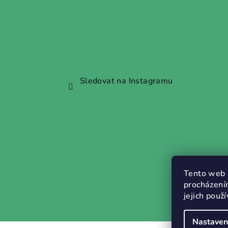
Sledovat na Instagramu
Tento web 
procházení
jejich použ
Nastaven