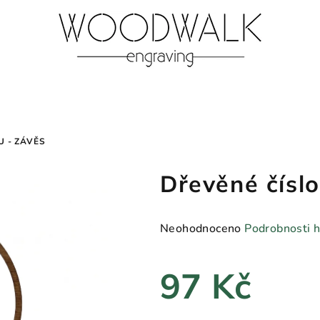
U - ZÁVĚS
Dřevěné číslo
Průměrné
Neohodnoceno
Podrobnosti 
hodnocení
produktu
97 Kč
je
0,0
z
Měrná