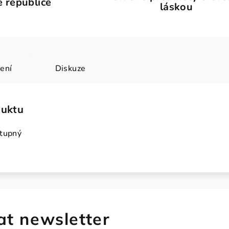
 republice
láskou
ení
Diskuze
duktu
stupný
at newsletter