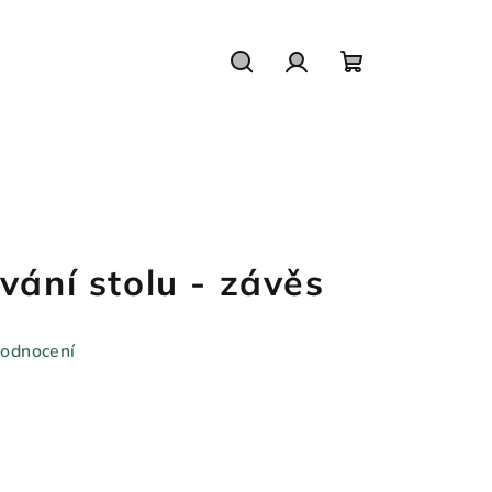
Hledat
Přihlášení
Nákupní
košík
vání stolu - závěs
hodnocení