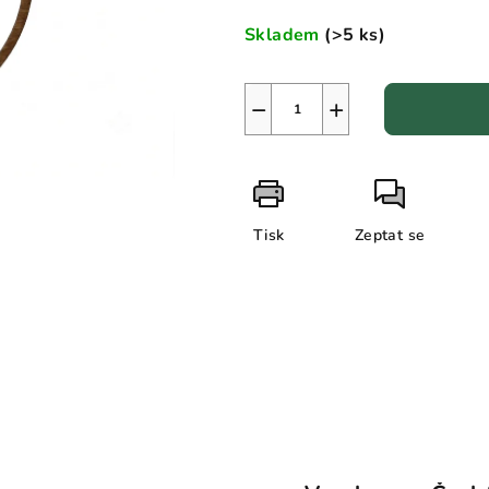
5
cena:
Skladem
(>5 ks)
hvězdiček.
−
+
Tisk
Zeptat se