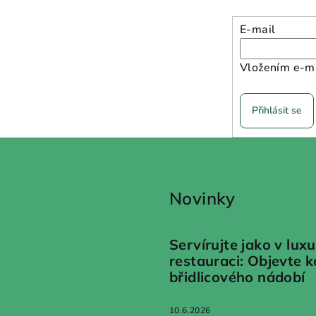
E-mail
Vložením e-ma
Přihlásit se
Novinky
Servírujte jako v luxu
restauraci: Objevte 
břidlicového nádobí
10.6.2026