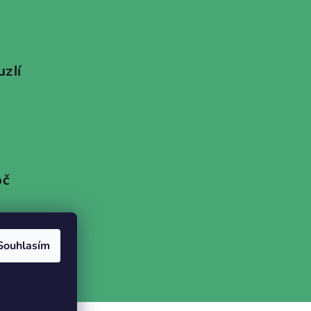
uzlí
oč
Souhlasím