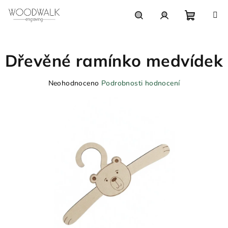
Přejít
na
obsah
Nákupn
Hledat
Přihlášení
Dřevěné ramínko medvídek
košík
Průměrné
Neohodnoceno
Podrobnosti hodnocení
hodnocení
produktu
je
0,0
z
5
hvězdiček.