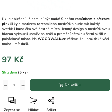
Úklid oblečení už nemusí být nuda! S naším
ramínkem z březové
překližky
s motivem roztomilého medvídka bude mít každý
svetřík i bundička své čestné místo. Jemný design s medvídkovou
hlavou vykouzlí úsměv na tváři a promění dětskou šatní skříň v
pohádkové místo. Na
WOODWALK.cz
věříme, že i praktické věci
mohou mít duši.
97 Kč
Měrná
Skladem
(5 ks)
cena:
−
+
Do košíku
Zeptat se
Hlídat
Sdílet