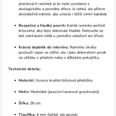
plastových ramínek je to naše vyrobeno z
ekologického a pevného dřeva. Je lehké, ale přitom
dostatečně odolné, aby uneslo i těžší zimní kabátek.
Bezpečný a hladký povrch:
Každé ramínko pečlivě
brousíme, aby bylo dokonale hladké. Nemusíte se
bát zatrhávání nitěk u jemného oblečení ani třísek.
Krásný doplněk do interiéru:
Ramínko skvěle
poslouží nejen ve skříni, ale i jako dekorativní prvek
na věšáku v předsíni nebo v dětském pokojíčku.
Technické detaily:
Materiál:
Vysoce kvalitní březová překližka.
Motiv:
Medvídek (precizní laserové gravírování).
Šířka:
28 cm.
Tloušťka:
4 mm (lehké, ale pevné).