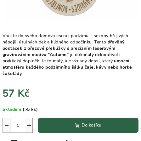
Vneste do svého domova esenci podzimu – sezóny hřejivých
nápojů, útulných dek a klidného odpočinku. Tento
dřevěný
podtácek z březové překližky s precizním laserovým
gravírováním motivu "Autumn"
je dokonalý dekorativní i
praktický doplněk. Je to malý, ale vkusný detail, který
umocní
atmosféru každého podzimního šálku čaje, kávy nebo horké
čokolády.
57 Kč
Měrná
Skladem
(>5 ks)
cena:
−
+
Do košíku