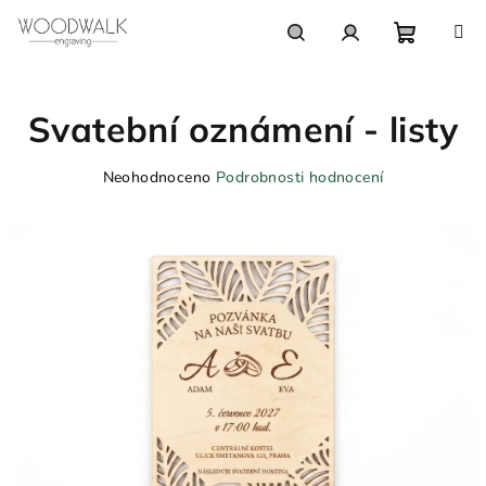
Přejít
na
obsah
Nákupn
Hledat
Přihlášení
Svatební oznámení - listy
košík
Průměrné
Neohodnoceno
Podrobnosti hodnocení
hodnocení
produktu
je
0,0
z
5
hvězdiček.