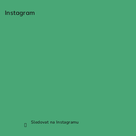
á
p
Instagram
a
t
í
Sledovat na Instagramu