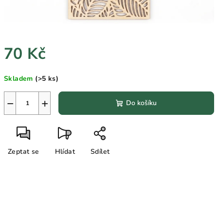
70 Kč
Měrná
Skladem
(>5 ks)
cena:
−
+
Do košíku
Zeptat se
Hlídat
Sdílet