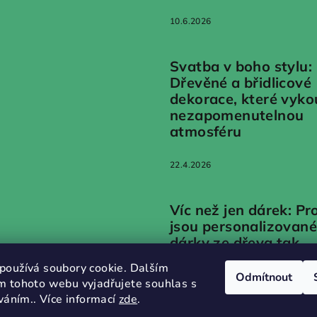
10.6.2026
Svatba v boho stylu:
Dřevěné a břidlicové
dekorace, které vyko
nezapomenutelnou
atmosféru
22.4.2026
Víc než jen dárek: Pr
jsou personalizované
dárky ze dřeva tak
emotivní?
používá soubory cookie. Dalším
Odmítnout
m tohoto webu vyjadřujete souhlas s
20.1.2026
íváním.. Více informací
zde
.