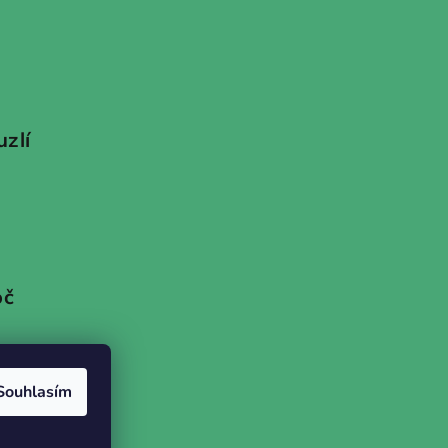
uzlí
oč
Souhlasím