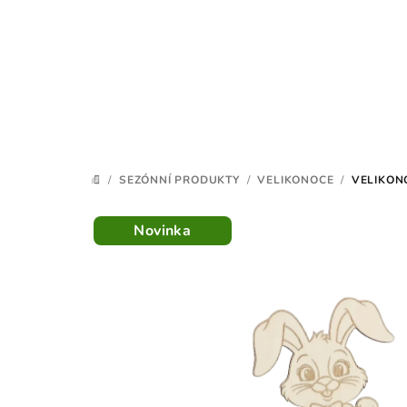
Přejít
na
obsah
/
SEZÓNNÍ PRODUKTY
/
VELIKONOCE
/
VELIKON
DOMŮ
Novinka