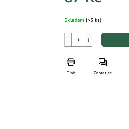
0,0
z
Měrná
5
cena:
Skladem
(>5 ks)
hvězdiček.
−
+
Tisk
Zeptat se