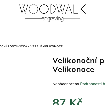
OČNÍ POSTAVIČKA - VESELÉ VELIKONOCE
Velikonoční p
Velikonoce
Průměrné
Neohodnoceno
Podrobnosti 
hodnocení
produktu
87 Kč
je