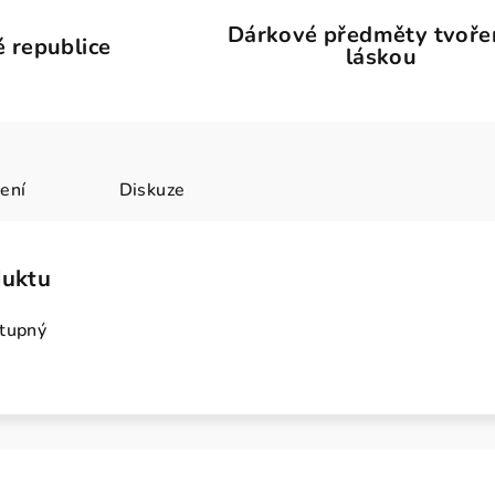
Dárkové předměty tvoře
 republice
láskou
ení
Diskuze
duktu
stupný