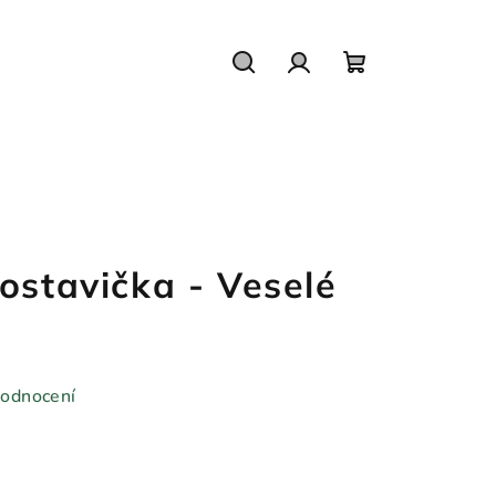
Hledat
Přihlášení
Nákupní
košík
ostavička - Veselé
hodnocení