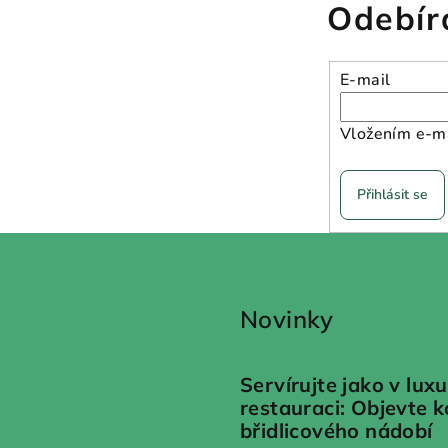
Odebír
E-mail
Vložením e-ma
Přihlásit se
Novinky
Servírujte jako v luxu
restauraci: Objevte 
břidlicového nádobí